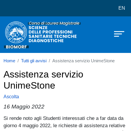
Corso di laurea in Scienze delle pr
Salta al contenuto principale
EN
Home
Tutti gli avvisi
Assistenza servizio UnimeStone
Assistenza servizio
UnimeStone
Ascolta
16 Maggio 2022
Paragrafo
Si rende noto agli Studenti interessati che a far data da
giorno 4 maggio 2022, le richieste di assistenza relative