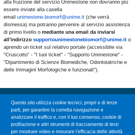
alla fruizione del servizio Unimestone non dovranno più
essere inviate alla casella
email
unimestone.biomorf@unime.it
(che verrà
dismessa) ma potranno pervenire al servizio assistenza
di primo livello o
mediante una email da inviarsi
all'indirizzo
supportounimestonebiomorf@unime.it
o
aprendo un ticket sul relativo portale (accessibile via
"Cruscotto" - "I tuoi ticket" - "Supporto Unimestone" -
"Dipartimento di Scienze Biomediche, Odontoiatriche e
delle Immagini Morfologiche e funzionali").
Questo sito utilizza cookie tecnici, propri e di terze
parti, per garantire la corretta navigazione e
analizzare il traffico e, con il tuo consenso, cookie di
profilazione e altri strumenti di tracciamento di terzi
per mostrare video e misurare l'efficacia delle attività
Università degli Studi di Messina